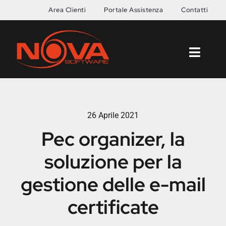
Salta
Area Clienti
Portale Assistenza
Contatti
al
contenuto
Toggl
Naviga
Home
26 Aprile 2021
News
Pec organizer, la
Azienda
soluzione per la
Servizi
gestione delle e-mail
certificate
Software