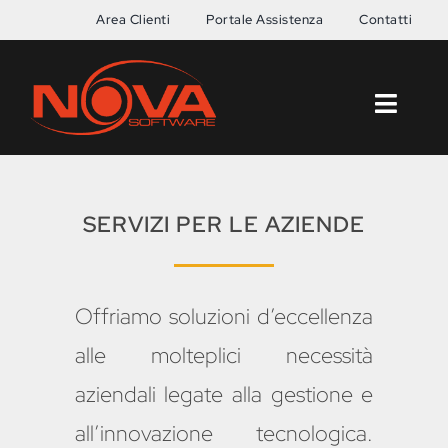
Salta
Area Clienti
Portale Assistenza
Contatti
al
contenuto
Toggl
Naviga
Home
SERVIZI PER LE AZIENDE
News
Azienda
Offriamo soluzioni d’eccellenza
Servizi
alle molteplici necessità
aziendali legate alla gestione e
Software
all’innovazione tecnologica.